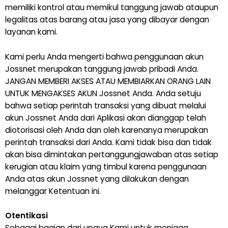
memiliki kontrol atau memikul tanggung jawab ataupun
legalitas atas barang atau jasa yang dibayar dengan
layanan kami.
Kami perlu Anda mengerti bahwa penggunaan akun
Jossnet merupakan tanggung jawab pribadi Anda.
JANGAN MEMBERI AKSES ATAU MEMBIARKAN ORANG LAIN
UNTUK MENGAKSES AKUN Jossnet Anda. Anda setuju
bahwa setiap perintah transaksi yang dibuat melalui
akun Jossnet Anda dari Aplikasi akan dianggap telah
diotorisasi oleh Anda dan oleh karenanya merupakan
perintah transaksi dari Anda. Kami tidak bisa dan tidak
akan bisa dimintakan pertanggungjawaban atas setiap
kerugian atau klaim yang timbul karena penggunaan
Anda atas akun Jossnet yang dilakukan dengan
melanggar Ketentuan ini.
Otentikasi
Sebagai bagian dari upaya Kami untuk menjaga