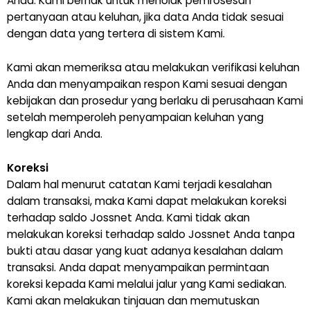
Anda. Kami berhak untuk menolak pemrosesan
pertanyaan atau keluhan, jika data Anda tidak sesuai
dengan data yang tertera di sistem Kami.
Kami akan memeriksa atau melakukan verifikasi keluhan
Anda dan menyampaikan respon Kami sesuai dengan
kebijakan dan prosedur yang berlaku di perusahaan Kami
setelah memperoleh penyampaian keluhan yang
lengkap dari Anda.
Koreksi
Dalam hal menurut catatan Kami terjadi kesalahan
dalam transaksi, maka Kami dapat melakukan koreksi
terhadap saldo Jossnet Anda. Kami tidak akan
melakukan koreksi terhadap saldo Jossnet Anda tanpa
bukti atau dasar yang kuat adanya kesalahan dalam
transaksi. Anda dapat menyampaikan permintaan
koreksi kepada Kami melalui jalur yang Kami sediakan.
Kami akan melakukan tinjauan dan memutuskan