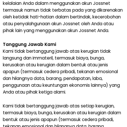
kelalaian Anda dalam menggunakan akun Jossnet
termasuk namun tidak terbatas pada yang dikarenakan
oleh ketidak hati-hatian dalam bertindak, kecerobohan
atau penyalahgunaan akun Jossnet oleh Anda atau
pihak lain yang menggunakan akun Jossnet Anda.
Tanggung Jawab Kami
Kami tidak bertanggung jawab atas kerugian tidak
langsung dan immateril, termasuk biaya, bunga,
kerusakan atau kerugian dalam bentuk atau jenis
apapun (termasuk cedera pribadi, tekanan emosional
dan hilangnya data, barang, pendapatan, laba,
penggunaan atau keuntungan ekonomis lainnya) yang
Anda atau pihak ketiga alami.
Kami tidak bertanggung jawab atas setiap kerugian,
termasuk biaya, bunga, kerusakan atau kerugian dalam
bentuk atau jenis apapun (termasuk cedera pribadi,
tekanan emosional dan hilangnya data, barang,