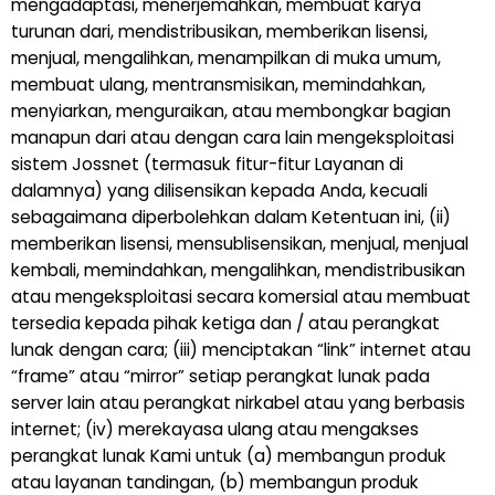
mengadaptasi, menerjemahkan, membuat karya
turunan dari, mendistribusikan, memberikan lisensi,
menjual, mengalihkan, menampilkan di muka umum,
membuat ulang, mentransmisikan, memindahkan,
menyiarkan, menguraikan, atau membongkar bagian
manapun dari atau dengan cara lain mengeksploitasi
sistem Jossnet (termasuk fitur-fitur Layanan di
dalamnya) yang dilisensikan kepada Anda, kecuali
sebagaimana diperbolehkan dalam Ketentuan ini, (ii)
memberikan lisensi, mensublisensikan, menjual, menjual
kembali, memindahkan, mengalihkan, mendistribusikan
atau mengeksploitasi secara komersial atau membuat
tersedia kepada pihak ketiga dan / atau perangkat
lunak dengan cara; (iii) menciptakan “link” internet atau
“frame” atau “mirror” setiap perangkat lunak pada
server lain atau perangkat nirkabel atau yang berbasis
internet; (iv) merekayasa ulang atau mengakses
perangkat lunak Kami untuk (a) membangun produk
atau layanan tandingan, (b) membangun produk