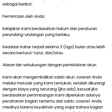
sebagai berikut:
Permintaan oleh Anda;
Kebijakan Kami berdasarkan hukum dan peraturan
perundang-undangan yang berlaku;
Keadaan kahar terjadi selama 3 (tiga) bulan atau lebih
secara berturut-turut; dan/atau
Alasan lain sehubungan dengan pemblokiran akun.
Kami akan mengembalikan saldo akun Jossnet Anda
melalui metode yang Kami tentukan, setelah dikurangi
dengan biaya yang terutang (jika ada), kecuali jika
berdasarkan pertimbangan Kami diperlukan adanya
penahanan bagian tertentu dari saldo Jossnet Anda,
misalnya karena keyakinan yang wajar bahwa bagian