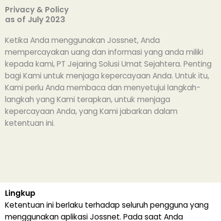
Lewati
Privacy & Policy
ke
as of July 2023
konten
Ketika Anda menggunakan Jossnet, Anda
mempercayakan uang dan informasi yang anda miliki
kepada kami, PT Jejaring Solusi Umat Sejahtera. Penting
bagi Kami untuk menjaga kepercayaan Anda. Untuk itu,
Kami perlu Anda membaca dan menyetujui langkah-
langkah yang Kami terapkan, untuk menjaga
kepercayaan Anda, yang Kami jabarkan dalam
ketentuan ini.
Lingkup
Ketentuan ini berlaku terhadap seluruh pengguna yang
menggunakan aplikasi Jossnet. Pada saat Anda