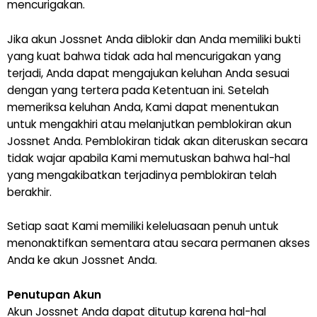
mencurigakan.
Jika akun Jossnet Anda diblokir dan Anda memiliki bukti
yang kuat bahwa tidak ada hal mencurigakan yang
terjadi, Anda dapat mengajukan keluhan Anda sesuai
dengan yang tertera pada Ketentuan ini. Setelah
memeriksa keluhan Anda, Kami dapat menentukan
untuk mengakhiri atau melanjutkan pemblokiran akun
Jossnet Anda. Pemblokiran tidak akan diteruskan secara
tidak wajar apabila Kami memutuskan bahwa hal-hal
yang mengakibatkan terjadinya pemblokiran telah
berakhir.
Setiap saat Kami memiliki keleluasaan penuh untuk
menonaktifkan sementara atau secara permanen akses
Anda ke akun Jossnet Anda.
Penutupan Akun
Akun Jossnet Anda dapat ditutup karena hal-hal