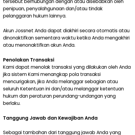
tersebut berhubungan dengan atau disebabkan oleh
penipuan, penyalahgunaan dan/atau tindak
pelanggaran hukum lainnya.
Akun Jossnet Anda dapat diakhiri secara otomatis atau
dinonaktifkan sementara waktu ketika Anda mengakhiri
atau menonaktifkan akun Anda.
Penolakan Transaksi
Kami dapat menolak transaksi yang dilakukan oleh Anda
jika sistem Kami menangkap pola transaksi
mencurigakan, jika Anda melanggar sebagian atau
seluruh Ketentuan ini dan/atau melanggar ketentuan
hukum dan peraturan perundang-undangan yang
berlaku.
Tanggung Jawab dan Kewajiban Anda
Sebagai tambahan dari tanggung jawab Anda yang