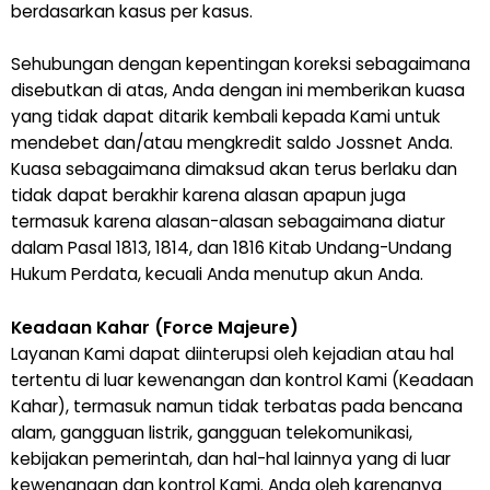
berdasarkan kasus per kasus.
Sehubungan dengan kepentingan koreksi sebagaimana
disebutkan di atas, Anda dengan ini memberikan kuasa
yang tidak dapat ditarik kembali kepada Kami untuk
mendebet dan/atau mengkredit saldo Jossnet Anda.
Kuasa sebagaimana dimaksud akan terus berlaku dan
tidak dapat berakhir karena alasan apapun juga
termasuk karena alasan-alasan sebagaimana diatur
dalam Pasal 1813, 1814, dan 1816 Kitab Undang-Undang
Hukum Perdata, kecuali Anda menutup akun Anda.
Keadaan Kahar (Force Majeure)
Layanan Kami dapat diinterupsi oleh kejadian atau hal
tertentu di luar kewenangan dan kontrol Kami (Keadaan
Kahar), termasuk namun tidak terbatas pada bencana
alam, gangguan listrik, gangguan telekomunikasi,
kebijakan pemerintah, dan hal-hal lainnya yang di luar
kewenangan dan kontrol Kami. Anda oleh karenanya