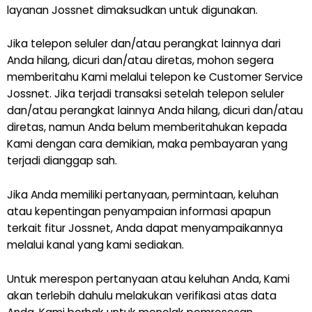
layanan Jossnet dimaksudkan untuk digunakan.
Jika telepon seluler dan/atau perangkat lainnya dari
Anda hilang, dicuri dan/atau diretas, mohon segera
memberitahu Kami melalui telepon ke Customer Service
Jossnet. Jika terjadi transaksi setelah telepon seluler
dan/atau perangkat lainnya Anda hilang, dicuri dan/atau
diretas, namun Anda belum memberitahukan kepada
Kami dengan cara demikian, maka pembayaran yang
terjadi dianggap sah.
Jika Anda memiliki pertanyaan, permintaan, keluhan
atau kepentingan penyampaian informasi apapun
terkait fitur Jossnet, Anda dapat menyampaikannya
melalui kanal yang kami sediakan.
Untuk merespon pertanyaan atau keluhan Anda, Kami
akan terlebih dahulu melakukan verifikasi atas data